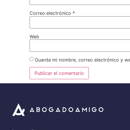
Correo electrónico
*
Web
Guarda mi nombre, correo electrónico y w