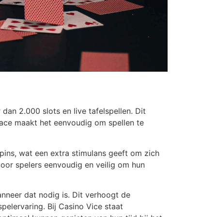
dan 2.000 slots en live tafelspellen. Dit
erface maakt het eenvoudig om spellen te
pins, wat een extra stimulans geeft om zich
voor spelers eenvoudig en veilig om hun
nneer dat nodig is. Dit verhoogt de
elervaring. Bij Casino Vice staat