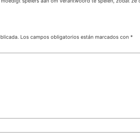
moedigt spelers aan om verantwoord te spelen, zodat ze op
blicada.
Los campos obligatorios están marcados con
*