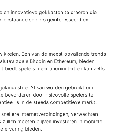
 en innovatieve gokkasten te creëren die
ok bestaande spelers geïnteresseerd en
twikkelen. Een van de meest opvallende trends
luta’s zoals Bitcoin en Ethereum, bieden
t biedt spelers meer anonimiteit en kan zelfs
gokindustrie. AI kan worden gebruikt om
e bevorderen door risicovolle spelers te
ntieel is in de steeds competitieve markt.
snellere internetverbindingen, verwachten
 zullen moeten blijven investeren in mobiele
e ervaring bieden.