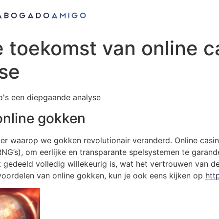
 toekomst van online c
se
o's een diepgaande analyse
 online gokken
er waarop we gokken revolutionair veranderd. Online cas
NG’s), om eerlijke en transparante spelsystemen te garand
 gedeeld volledig willekeurig is, wat het vertrouwen van de
voordelen van online gokken, kun je ook eens kijken op
htt