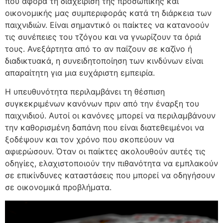
που αφορά τη διαχείριση της προσωπικής και
οικονομικής μας συμπεριφοράς κατά τη διάρκεια των
παιχνιδιών. Είναι σημαντικό οι παίκτες να κατανοούν
τις συνέπειες του τζόγου και να γνωρίζουν τα όριά
τους. Ανεξάρτητα από το αν παίζουν σε καζίνο ή
διαδικτυακά, η συνειδητοποίηση των κινδύνων είναι
απαραίτητη για μια ευχάριστη εμπειρία.
Η υπευθυνότητα περιλαμβάνει τη θέσπιση
συγκεκριμένων κανόνων πριν από την έναρξη του
παιχνιδιού. Αυτοί οι κανόνες μπορεί να περιλαμβάνουν
την καθορισμένη δαπάνη που είναι διατεθειμένοι να
ξοδέψουν και τον χρόνο που σκοπεύουν να
αφιερώσουν. Όταν οι παίκτες ακολουθούν αυτές τις
οδηγίες, ελαχιστοποιούν την πιθανότητα να εμπλακούν
σε επικίνδυνες καταστάσεις που μπορεί να οδηγήσουν
σε οικονομικά προβλήματα.