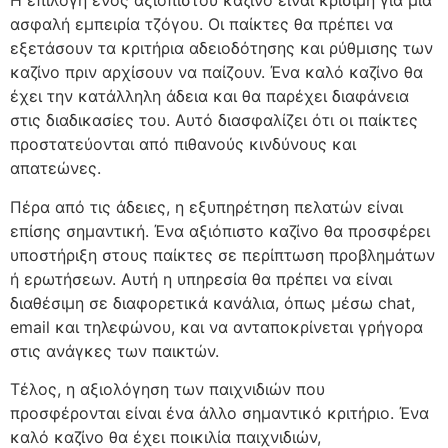
Η επιλογή ενός αξιόπιστου καζίνο είναι κρίσιμη για μια
ασφαλή εμπειρία τζόγου. Οι παίκτες θα πρέπει να
εξετάσουν τα κριτήρια αδειοδότησης και ρύθμισης των
καζίνο πριν αρχίσουν να παίζουν. Ένα καλό καζίνο θα
έχει την κατάλληλη άδεια και θα παρέχει διαφάνεια
στις διαδικασίες του. Αυτό διασφαλίζει ότι οι παίκτες
προστατεύονται από πιθανούς κινδύνους και
απατεώνες.
Πέρα από τις άδειες, η εξυπηρέτηση πελατών είναι
επίσης σημαντική. Ένα αξιόπιστο καζίνο θα προσφέρει
υποστήριξη στους παίκτες σε περίπτωση προβλημάτων
ή ερωτήσεων. Αυτή η υπηρεσία θα πρέπει να είναι
διαθέσιμη σε διαφορετικά κανάλια, όπως μέσω chat,
email και τηλεφώνου, και να ανταποκρίνεται γρήγορα
στις ανάγκες των παικτών.
Τέλος, η αξιολόγηση των παιχνιδιών που
προσφέρονται είναι ένα άλλο σημαντικό κριτήριο. Ένα
καλό καζίνο θα έχει ποικιλία παιχνιδιών,