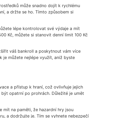
 prostředků může snadno dojít k rychlému
aní, a držte se ho. Tímto způsobem si
můžete lépe kontrolovat své výdaje a mít
00 Kč, můžete si stanovit denní limit 100 Kč
ířit váš bankroll a poskytnout vám více
ak je můžete nejlépe využít, aniž byste
ce a přístup k hraní, což ovlivňuje jejich
 být opatrní po prohrách. Důležité je umět
te mít na paměti, že hazardní hry jsou
hru, a dodržujte je. Tím se vyhnete nebezpečí