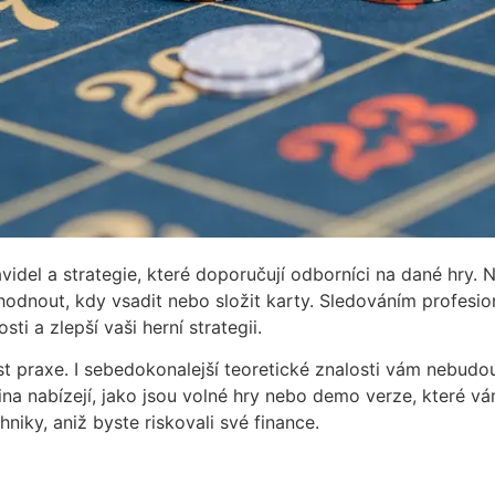
del a strategie, které doporučují odborníci na dané hry. N
nout, kdy vsadit nebo složit karty. Sledováním profesioná
ti a zlepší vaši herní strategii.
st praxe. I sebedokonalejší teoretické znalosti vám nebud
sina nabízejí, jako jsou volné hry nebo demo verze, které v
iky, aniž byste riskovali své finance.