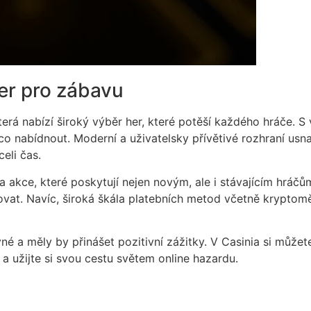
er pro zábavu
která nabízí široký výběr her, které potěší každého hráče. 
 co nabídnout. Moderní a uživatelsky přívětivé rozhraní usn
eli čas.
a akce, které poskytují nejen novým, ale i stávajícím hráčů
vovat. Navíc, široká škála platebních metod včetně kryptom
é a měly by přinášet pozitivní zážitky. V Casinia si můžete
 a užijte si svou cestu světem online hazardu.