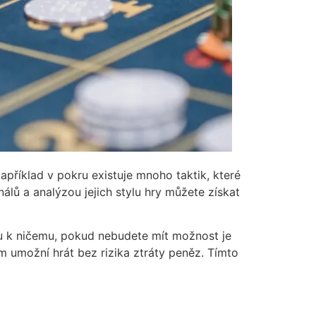
apříklad v pokru existuje mnoho taktik, které
lů a analýzou jejich stylu hry můžete získat
ou k ničemu, pokud nebudete mít možnost je
ám umožní hrát bez rizika ztráty peněz. Tímto