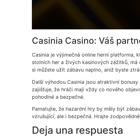
Casinia Casino: Váš partn
Casinia je výjimečná online herní platforma, 
stolních her a živých kasinových zážitků, má
si můžete užít zábavu naplno, aniž byste ztrác
Další výhodou Casinia jsou atraktivní bonusy 
zajišťuje, že hráči mají vždy co nového obje
pohodlné a bezpečné.
Pamatujte, že hazardní hry by měly být zábavn
vzrušující, ale i bezpečná. Hrajte zodpovědně
Deja una respuesta