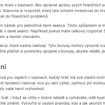
ého hraní v kasinech. Bez správné správy svých finančních
 Stanovte si rozpočet, který jste ochotni investovat do hr
stali do finančních problémů.
ích částek pro jednotlivé herní seance. Tímto způsobem si 
rát v dané seanci. Například pokud máte celkový rozpočet 5
kami a herním chováním.
ce, které kasina nabízejí. Tyto bonusy mohou výrazně rozš
ležité přečíst si podmínky spojené s bonusy, abyste věděli, j
ní
vé pro úspěch v kasinech. Každý hráč má své vlastní motiva
t tendenci riskovat více po sérii výher, zatímco jiní mohou
ily vaše herní rozhodnutí.
 hrát. I když se cítíte v dobré náladě a vyhráváte, měli bys
le změnit. Vytvořte si osobní pravidla, kdy a jak ukončit 