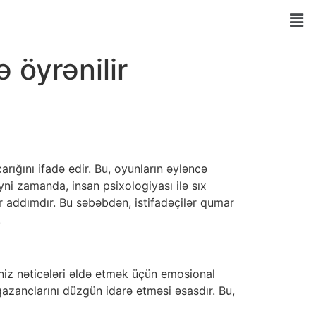
 öyrənilir
ğını ifadə edir. Bu, oyunların əyləncə
ni zamanda, insan psixologiyası ilə sıx
r addımdır. Bu səbəbdən, istifadəçilər qumar
.
niz nəticələri əldə etmək üçün emosional
qazanclarını düzgün idarə etməsi əsasdır. Bu,