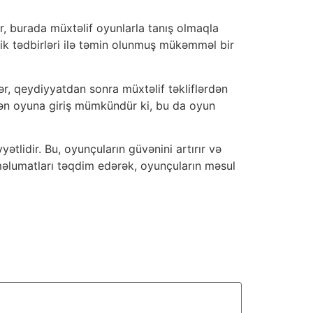
r, burada müxtəlif oyunlarla tanış olmaqla
zlik tədbirləri ilə təmin olunmuş mükəmməl bir
ər, qeydiyyatdan sonra müxtəlif təkliflərdən
dən oyuna giriş mümkündür ki, bu da oyun
tlidir. Bu, oyunçuların güvənini artırır və
 məlumatları təqdim edərək, oyunçuların məsul