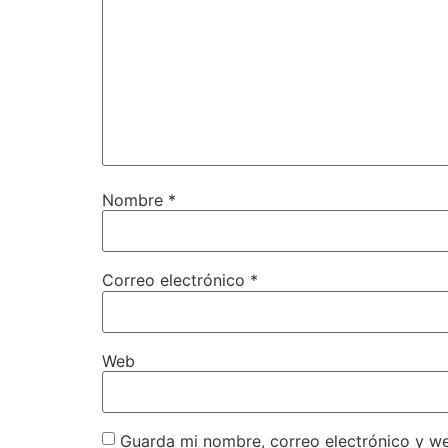
Nombre
*
Correo electrónico
*
Web
Guarda mi nombre, correo electrónico y w