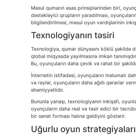
Məsul qumarın əsas prinsiplərindən biri, oyun
dəstəkləyici qrupların yaradılması, oyunçuları
bilgiləndirilməsi, məsul oyun vərdişlərinin ink
Texnologiyanın təsiri
Texnologiya, qumar dünyasını köklü şəkildə d
qlobal miqyasda yayılmasına imkan tanımışdır. 
Bu, oyunçuların daha çevik və rahat bir şəkil
İnternetin istifadəsi, oyunçuların məlumatı dah
və rəylər, oyunçuların daha ağıllı qərarlar ve
əhəmiyyətlidir.
Bununla yanaşı, texnologiyanın inkişafı, oyunlar
oyunçuların daha real və təsir edici bir təcrü
bir sənət forması halına gəldiyini göstərir.
Uğurlu oyun strategiyaları