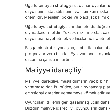
Uğurlu bir oyun strategiyası, qumar oyunları
qaydalarını, statistikalarını və mümkün riskl
önəmlidir. Məsələn, poker və blackjack kimi 
Uğurlu oyun strategiyalarından biri də doğru 
qiymətləndirməlidir. Yüksək riskli mərclər, c
qaydalara riayət etmək və hissləri idarə etmək
Başqa bir strateji yanaşma, statistik məluma
proqnozlar verə bilərlər. Eyni zamanda, oyunl
qazanma şanslarını artırır.
Maliyyə idarəçiliyi
Maliyyə idarəçiliyi, məsul qumarın vacib bir h
yaratmalıdırlar. Bu büdcə, oyun oynamağı plan
emosional qərarlar verməməyə kömək edir və i
Oyunçular, itkilərini geri qazanmaq üçün daha 
Düzgün maliyyə idarəçiliyi, oyunçuların daha 