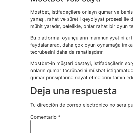
Mostbet, istifadəçilərə onlayn qumar və bahis 
yanaşı, rahat və sürətli qeydiyyat prosesi ilə
mühit yaradır, beləliklə, onlar rahat bir oyun t
Bu platforma, oyunçuların məmnuniyyətini artı
faydalanaraq, daha çox oyun oynamağa imkan t
təcrübəsini daha da rahatlaşdırır.
Mostbet-in müştəri dəstəyi, istifadəçilərin so
onların qumar təcrübəsini müsbət istiqamətdə 
qumar prinsiplərinə riayət etmələrini təmin edi
Deja una respuesta
Tu dirección de correo electrónico no será pu
Comentario
*