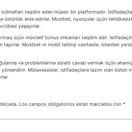
xidmətləri təqdim edən müasir bir platformadır. İstifadəçilə
 də üstünlük əldə edirlər. Mostbet, oyunçular üçün təhlükəsi
əcrübəsi yaşayırlar.
rmaq üçün müxtəlif bonus imkanları təqdim edir. İstifadəçil
apırlar. Mostbet-in mobil tətbiqi vasitəsilə, istənilən yer
rğularına və problemlərinə sürətli cavab vermək üçün əhəmiyyə
yönləndirir. Mütəxəssislər, istifadəçilərə lazım olan bütün
rlər.
blicada.
Los campos obligatorios están marcados con
*