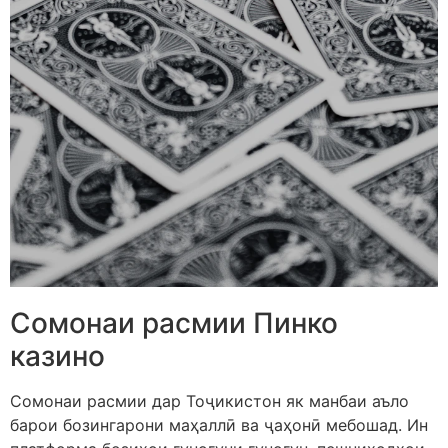
Сомонаи расмии Пинко
казино
Сомонаи расмии дар Тоҷикистон як манбаи аъло
барои бозингарони маҳаллӣ ва ҷаҳонӣ мебошад. Ин