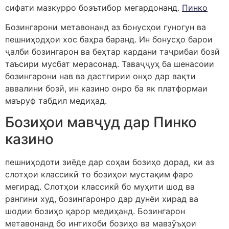
сифати мазкурро боэътибор мегардонанд.
Пинко
Бозингарони метавонанд аз бонусҳои гуногун ва
пешниҳодҳои хос баҳра баранд. Ин бонусҳо барои
ҷалби бозингарон ва беҳтар кардани таҷрибаи бозӣ
таъсири мусбат мерасонад. Таваҷҷуҳ ба шенасоии
бозингарони нав ва дастгирии онҳо дар вақти
аввалини бозӣ, ин казино онро ба як платформаи
маъруф табдил медиҳад.
Бозиҳои мавҷуд дар Пинко
казино
пешниҳодоти зиёде дар соҳаи бозиҳо дорад, ки аз
слотҳои классикӣ то бозиҳои мустақим фаро
мегирад. Слотҳои классикӣ бо муҳити шод ва
рангини худ, бозингаронро дар дунёи хирад ва
шодии бозиҳо қарор медиҳанд. Бозингарон
метавонанд бо интихоби бозиҳо ва мавзӯъҳои