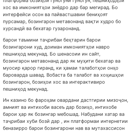
платформа бозиҳои гуногуни гуногун, пешниҳодҳои
хос ва имкониятҳои зиёдро дар бар мегирад. Бо
интерфейси осон ва пайвастшавии бениҳоят
пурсамар, бозингарон метавонанд вақти худро бо
хурсандӣ ва бехатар гузаронанд.
барои таъмини таҷрибаи беҳтарин барои
бозингарони худ, доиман имкониятҳои навро
пешниҳод мекунад. Бо шенасоии ин сайт,
бозингарон метавонанд дар як муҳити бехатар ва
муосир қарор гиранд, ки ҳамаи талаботҳои онҳо
бароварда шавад. Вобаста ба талабот ва хоҳишҳои
бозингарон, бозиҳои хос ва интерактивиро
пешниҳод мекунад.
Ин казино бо фароҳам овардани дастгирии мизоҷон,
амният ва интихоби васеъ дар бозиҳо, интихобе
барои ҳар як бозингар мебошад. Набудани хатар ва
таҷрибаи хуби бозӣ дар , ин платформаи интернетии
беназирро барои бозингарони нав ва мутахассисон