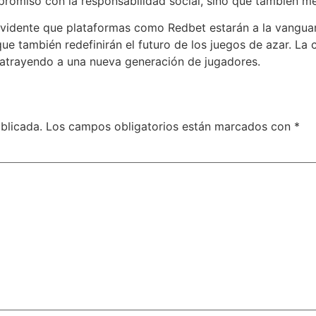
omiso con la responsabilidad social, sino que también mejo
 evidente que plataformas como Redbet estarán a la vangu
que también redefinirán el futuro de los juegos de azar. L
, atrayendo a una nueva generación de jugadores.
blicada.
Los campos obligatorios están marcados con
*