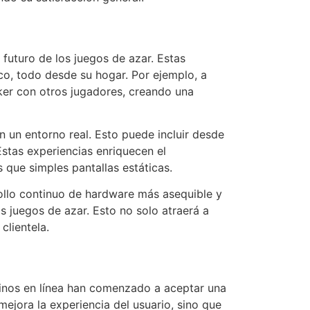
 futuro de los juegos de azar. Estas
co, todo desde su hogar. Por ejemplo, a
ker con otros jugadores, creando una
n un entorno real. Esto puede incluir desde
Estas experiencias enriquecen el
que simples pantallas estáticas.
rollo continuo de hardware más asequible y
 juegos de azar. Esto no solo atraerá a
clientela.
sinos en línea han comenzado a aceptar una
ejora la experiencia del usuario, sino que