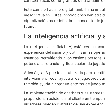
características como gráficos de alta definic
Este cambio hacia lo digital también ha impu
mesa virtuales. Estas innovaciones han atraí
digitalización ha redefinido el concepto de j
futuro.
La inteligencia artificial 
La inteligencia artificial (IA) está revolucio
experiencia del usuario y optimizar las oper
usuarios, permitiendo a los casinos personali
potencia la retención y fidelización de jugado
Además, la IA puede ser utilizada para ident
intervenir y ofrecer ayuda a los jugadores q
también ayuda a crear un entorno de juego má
La implementación de chatbots y asistentes vir
proporcionan asistencia al cliente en tiemp
jugadores pueden disfrutar de una experiencia