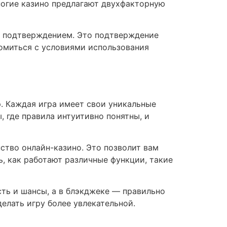
ногие казино предлагают двухфакторную
 с подтверждением. Это подтверждение
комиться с условиями использования
р. Каждая игра имеет свои уникальные
, где правила интуитивно понятны, и
ство онлайн-казино. Это позволит вам
, как работают различные функции, такие
сть и шансы, а в блэкджеке — правильно
елать игру более увлекательной.