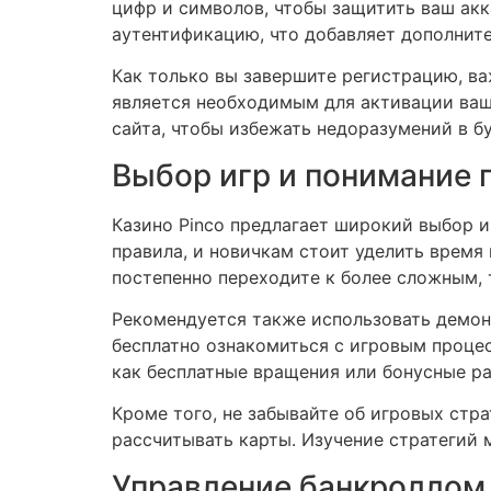
цифр и символов, чтобы защитить ваш акк
аутентификацию, что добавляет дополнит
Как только вы завершите регистрацию, в
является необходимым для активации ваше
сайта, чтобы избежать недоразумений в б
Выбор игр и понимание 
Казино Pinco предлагает широкий выбор и
правила, и новичкам стоит уделить время 
постепенно переходите к более сложным, 
Рекомендуется также использовать демон
бесплатно ознакомиться с игровым процес
как бесплатные вращения или бонусные р
Кроме того, не забывайте об игровых стр
рассчитывать карты. Изучение стратегий 
Управление банкроллом