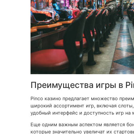
Преимущества игры в Pi
Pinco казино предлагает множество преи
широкий ассортимент игр, включая слоты, 
удобный интерфейс и доступность игр на 
Еще одним важным аспектом является бон
которые значительно увеличат их стартов