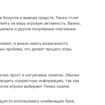
и бонусов и вывода средств. Также стоит
иять на вашу игровую активность. Важно,
ошельки и другие популярные платежные
момент, и важно иметь возможность
ых проблем, что делает процесс игры
очно прост и интуитивно понятен. Обычно
 вводить корректную информацию, так как
ногие игроки выбирают Пинко казино
дуется использовать комбинацию букв,