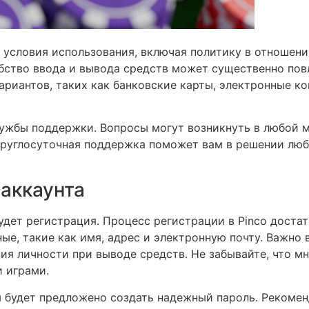
условия использования, включая политику в отношени
бство ввода и вывода средств может существенно повл
риантов, таких как банковские карты, электронные к
лужбы поддержки. Вопросы могут возникнуть в любой 
круглосуточная поддержка поможет вам в решении люб
 аккаунта
ет регистрация. Процесс регистрации в Pinco достат
ные, такие как имя, адрес и электронную почту. Важно
я личности при выводе средств. Не забывайте, что м
и играми.
 будет предложено создать надежный пароль. Рекомен