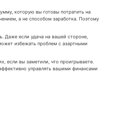
умму, которую вы готовы потратить на
чением, а не способом заработка. Поэтому
ь. Даже если удача на вашей стороне,
оможет избежать проблем с азартными
х, если вы заметили, что проигрываете.
 эффективно управлять вашими финансами