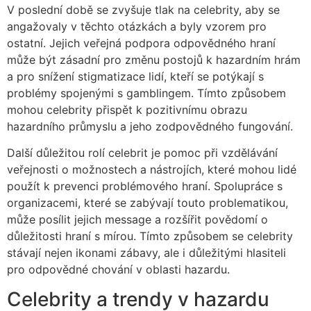
V poslední době se zvyšuje tlak na celebrity, aby se
angažovaly v těchto otázkách a byly vzorem pro
ostatní. Jejich veřejná podpora odpovědného hraní
může být zásadní pro změnu postojů k hazardním hrám
a pro snížení stigmatizace lidí, kteří se potýkají s
problémy spojenými s gamblingem. Tímto způsobem
mohou celebrity přispět k pozitivnímu obrazu
hazardního průmyslu a jeho zodpovědného fungování.
Další důležitou rolí celebrit je pomoc při vzdělávání
veřejnosti o možnostech a nástrojích, které mohou lidé
použít k prevenci problémového hraní. Spolupráce s
organizacemi, které se zabývají touto problematikou,
může posílit jejich message a rozšířit povědomí o
důležitosti hraní s mírou. Tímto způsobem se celebrity
stávají nejen ikonami zábavy, ale i důležitými hlasiteli
pro odpovědné chování v oblasti hazardu.
Celebrity a trendy v hazardu