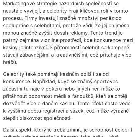
Marketingové strategie hazardních společností se
neustále vyvíjejí, a celebrity hrají klíčovou roli v tomto
procesu. Firmy investují značné množství peněz do
spolupráce s celebritami, protože vědí, že jejich jména
mohou značně zvýšit dosah reklamy. Tento trend je
patrný zejména v online prostředí, kde konkurence mezi
kasiny je intenzivní. S přítomností celebrit se kampaně
stávají zábavnějšími a kreativnějšími, což přitahuje více
hráčů.
Celebrity také pomáhají kasinům odlišit se od
konkurence. Například, když se známý sportovec
zúčastní turnaje v pokeru nebo jiných her, může to
přitáhnout pozornost médií a fanoušků, kteří se chtějí
dozvědět více o daném kasinu. Tento efekt často vede
k vyššímu počtu registrací a sázek, což může výrazně
zlepšit ziskovost společnosti.
Další aspekt, který je třeba zmínit, je schopnost celebrit