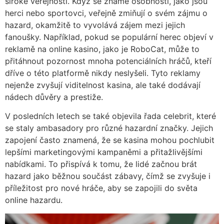
široké veřejnosti. Když se známé osobnosti, jako jsou
herci nebo sportovci, veřejně zmiňují o svém zájmu o
hazard, okamžitě to vyvolává zájem mezi jejich
fanoušky. Například, pokud se populární herec objeví v
reklamě na online kasino, jako je RoboCat, může to
přitáhnout pozornost mnoha potenciálních hráčů, kteří
dříve o této platformě nikdy neslyšeli. Tyto reklamy
nejenže zvyšují viditelnost kasina, ale také dodávají
nádech důvěry a prestiže.
V posledních letech se také objevila řada celebrit, které
se staly ambasadory pro různé hazardní značky. Jejich
zapojení často znamená, že se kasina mohou pochlubit
lepšími marketingovými kampaněmi a přitažlivějšími
nabídkami. To přispívá k tomu, že lidé začnou brát
hazard jako běžnou součást zábavy, čímž se zvyšuje i
příležitost pro nové hráče, aby se zapojili do světa
online hazardu.