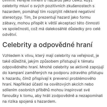
ovlivnit veřejné mínění o hazardu jako celku. Když
celebrity mluví o svých pozitivních zkušenostech s
hazardem, pomáhají tím rozptýlit některé negativní
stereotypy. Tím, že prezentují hazard jako formu
zábavy, mohou přispět k větší akceptaci této činnosti
ve společnosti, což má dalekosáhlé důsledky pro celé
odvětví.
Celebrity a odpovědné hraní
Vzhledem k vlivu, který mají celebrity na veřejnost, je
také důležité, jakým způsobem přistupují k tématu
odpovědného hraní. Mnohé celebrity se aktivně zapojují
do kampaní zaměřených na podporu zdravého přístupu
k hazardu, čímž přispívají k prevenci problémového
hraní. Například účastí na osvětových akcích nebo
sdílením osobních příběhů mohou inspirovat své
fanoušky k tomu, aby hráli zodpovědně a nezapomínali
na rizika spojená s hazardem.