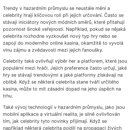
Trendy v hazardním průmyslu se neustále mění a
celebrity hrají klíčovou roli při jejich určování. Často se
stávají iniciátory nových módních směrů, které přitahují
pozornost široké veřejnosti. Například, pokud se nějaká
celebrita rozhodne vyzkoušet nový typ hry nebo se
zapojí do moderního online kasina, okamžitě to vyvolá
vlnu zájmu a zvědavosti mezi jejich fanoušky.
Celebrity také ovlivňují výběr her a platforem, které jsou
populární mezi hráči. Jejich preference často určují, jaké
hry se stávají trendovými a jaké platformy získávají na
oblibě. Když se některá celebrita stane tváří určitého
kasina, může to mít zásadní dopad na jeho úspěch na
trhu.
Také vývoj technologií v hazardním průmyslu, jako jsou
mobilní aplikace a virtuální realita, je silně ovlivňován
tím, jak celebrity tyto novinky přijímají. Když se
například některá celebrita podílí na propagaci živých