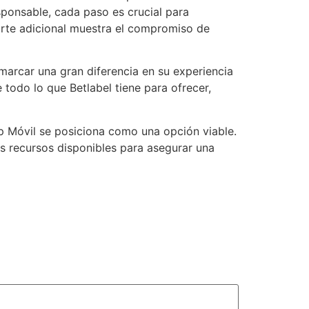
sponsable, cada paso es crucial para
porte adicional muestra el compromiso de
e marcar una gran diferencia en su experiencia
todo lo que Betlabel tiene para ofrecer,
pp Móvil se posiciona como una opción viable.
s recursos disponibles para asegurar una