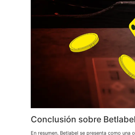
Conclusión sobre Betlabe
En resumen, Betlabel se presenta como una o