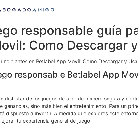
uego responsable guía pa
Movil: Como Descargar 
 principiantes en Betlabel App Movil: Como Descargar y Us
ego responsable Betlabel App Mov
 de disfrutar de los juegos de azar de manera segura y con
e ganancias, sino más bien el entretenimiento. Para un princ
tá dispuesto a invertir. A medida que explores este entorn
ejorar tu experiencia general de juego.