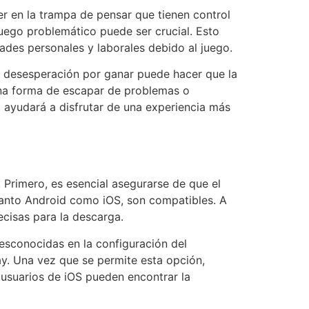
r en la trampa de pensar que tienen control
juego problemático puede ser crucial. Esto
ades personales y laborales debido al juego.
de desesperación por ganar puede hacer que la
una forma de escapar de problemas o
 ayudará a disfrutar de una experiencia más
 Primero, es esencial asegurarse de que el
 tanto Android como iOS, son compatibles. A
ecisas para la descarga.
desconocidas en la configuración del
lay. Una vez que se permite esta opción,
s usuarios de iOS pueden encontrar la