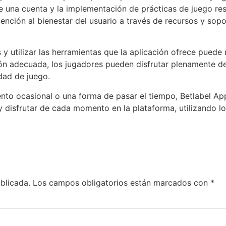
de una cuenta y la implementación de prácticas de juego re
atención al bienestar del usuario a través de recursos y so
es y utilizar las herramientas que la aplicación ofrece pued
ón adecuada, los jugadores pueden disfrutar plenamente de 
dad de juego.
ento ocasional o una forma de pasar el tiempo, Betlabel A
 disfrutar de cada momento en la plataforma, utilizando lo
blicada.
Los campos obligatorios están marcados con
*