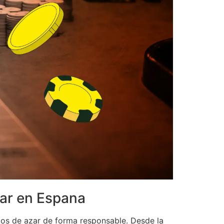
sar en Espana
gos de azar de forma responsable. Desde la