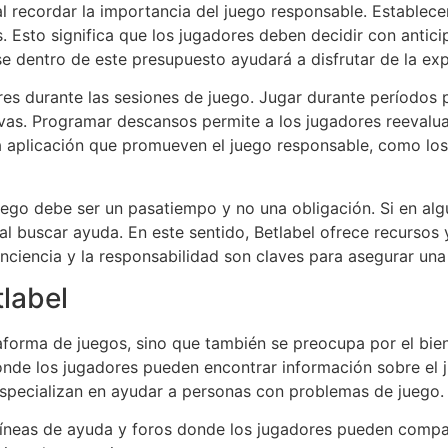
tal recordar la importancia del juego responsable. Estable
. Esto significa que los jugadores deben decidir con antic
e dentro de este presupuesto ayudará a disfrutar de la exp
res durante las sesiones de juego. Jugar durante períodos 
tivas. Programar descansos permite a los jugadores reevalu
a aplicación que promueven el juego responsable, como los
uego debe ser un pasatiempo y no una obligación. Si en al
ial buscar ayuda. En este sentido, Betlabel ofrece recursos
onciencia y la responsabilidad son claves para asegurar una
label
aforma de juegos, sino que también se preocupa por el biene
onde los jugadores pueden encontrar información sobre el j
especializan en ayudar a personas con problemas de juego.
íneas de ayuda y foros donde los jugadores pueden compart