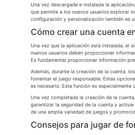
Una vez descargada e instalada la aplicación, 
que permite a los nuevos usuarios explorar l
configuración y personalización también es u
Cómo crear una cuenta en
Una vez que la aplicación está instalada, el 
nuevos usuarios deben proporcionar informaci
Es fundamental proporcionar información preci
Además, durante la creación de la cuenta, los 
fomentar el juego responsable. Estas opciones 
es necesario. Esta función es especialmente ú
Una vez completada la creación de la cuenta, 
garantizar la seguridad de la cuenta y activar
de una amplia variedad de juegos y promocion
Consejos para jugar de fo