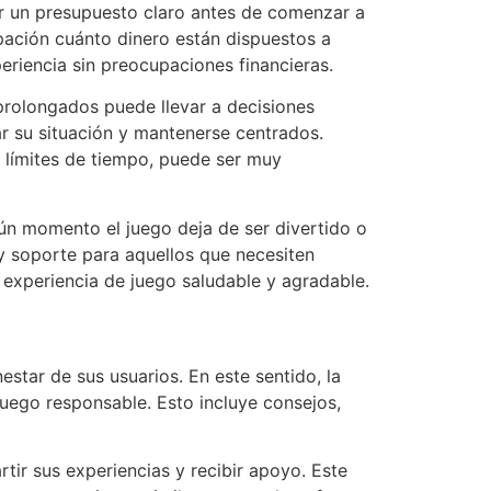
cer un presupuesto claro antes de comenzar a
ipación cuánto dinero están dispuestos a
eriencia sin preocupaciones financieras.
prolongados puede llevar a decisiones
ar su situación y mantenerse centrados.
 límites de tiempo, puede ser muy
gún momento el juego deja de ser divertido o
 y soporte para aquellos que necesiten
 experiencia de juego saludable y agradable.
star de sus usuarios. En este sentido, la
uego responsable. Esto incluye consejos,
ir sus experiencias y recibir apoyo. Este