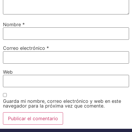
Nombre
*
Correo electrónico
*
Web
Guarda mi nombre, correo electrónico y web en este
navegador para la próxima vez que comente.