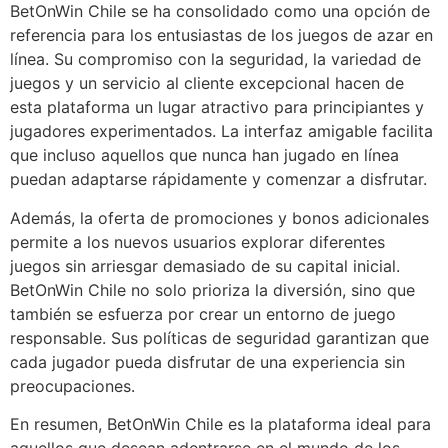
BetOnWin Chile se ha consolidado como una opción de
referencia para los entusiastas de los juegos de azar en
línea. Su compromiso con la seguridad, la variedad de
juegos y un servicio al cliente excepcional hacen de
esta plataforma un lugar atractivo para principiantes y
jugadores experimentados. La interfaz amigable facilita
que incluso aquellos que nunca han jugado en línea
puedan adaptarse rápidamente y comenzar a disfrutar.
Además, la oferta de promociones y bonos adicionales
permite a los nuevos usuarios explorar diferentes
juegos sin arriesgar demasiado de su capital inicial.
BetOnWin Chile no solo prioriza la diversión, sino que
también se esfuerza por crear un entorno de juego
responsable. Sus políticas de seguridad garantizan que
cada jugador pueda disfrutar de una experiencia sin
preocupaciones.
En resumen, BetOnWin Chile es la plataforma ideal para