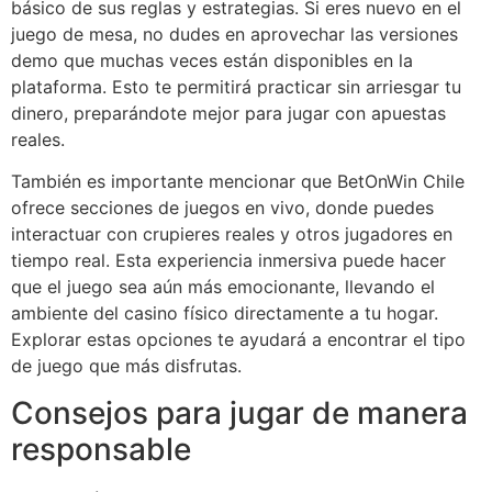
básico de sus reglas y estrategias. Si eres nuevo en el
juego de mesa, no dudes en aprovechar las versiones
demo que muchas veces están disponibles en la
plataforma. Esto te permitirá practicar sin arriesgar tu
dinero, preparándote mejor para jugar con apuestas
reales.
También es importante mencionar que BetOnWin Chile
ofrece secciones de juegos en vivo, donde puedes
interactuar con crupieres reales y otros jugadores en
tiempo real. Esta experiencia inmersiva puede hacer
que el juego sea aún más emocionante, llevando el
ambiente del casino físico directamente a tu hogar.
Explorar estas opciones te ayudará a encontrar el tipo
de juego que más disfrutas.
Consejos para jugar de manera
responsable