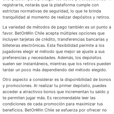
registrarte, notarás que la plataforma cumple con
estrictas normativas de seguridad, lo que te brinda
tranquilidad al momento de realizar depósitos y retiros.
La variedad de métodos de pago también es un punto a
favor. BetOnWin Chile acepta múltiples opciones que
incluyen tarjetas de crédito, transferencias bancarias y
billeteras electrónicas. Esta flexibilidad permite a los
jugadores elegir el método que mejor se ajuste a sus
preferencias y necesidades. Además, los depósitos
suelen ser instantáneos, mientras que los retiros pueden
tardar un poco más dependiendo del método elegido.
Otro aspecto a considerar es la disponibilidad de bonos
y promociones. Al realizar tu primer depósito, puedes
acceder a atractivos bonos que incrementan tu saldo y
te permiten jugar más. Es recomendable leer las
condiciones de cada promoción para maximizar tus
beneficios. BetOnWin Chile se esfuerza por ofrecer no