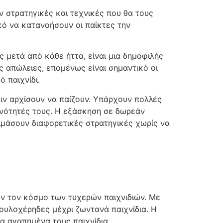
ν στρατηγικές και τεχνικές που θα τους
ικό να κατανοήσουν οι παίκτες την
ς μετά από κάθε ήττα, είναι μια δημοφιλής
ς απώλειες, επομένως είναι σημαντικό οι
ό παιχνίδι.
πριν αρχίσουν να παίζουν. Υπάρχουν πολλές
ανότητές τους. Η εξάσκηση σε δωρεάν
κιμάσουν διαφορετικές στρατηγικές χωρίς να
υν τον κόσμο των τυχερών παιχνιδιών. Με
κουλοχέρηδες μέχρι ζωντανά παιχνίδια. Η
α αγαπημένα τους παιχνίδια.