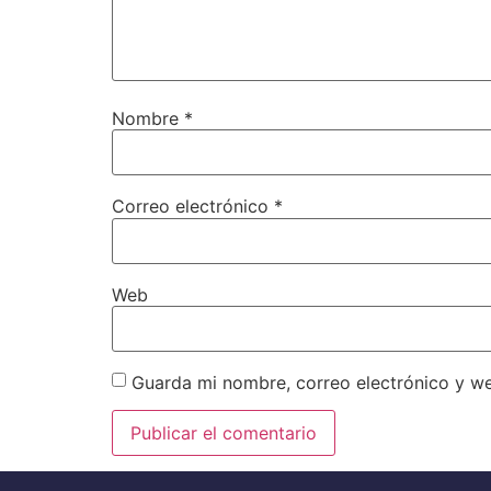
Nombre
*
Correo electrónico
*
Web
Guarda mi nombre, correo electrónico y w