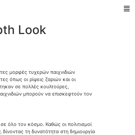
pth Look
ρώτες μορφές τυχερών παιχνιδιών
ες όπως οι ρίψεις ζαριών και οι
στηκαν σε πολλές κουλτούρες,
παιχνιδιών μπορούν να επισκεφτούν τον
σε όλο τον κόσμο. Καθώς οι πολιτισμοί
 δίνοντας τη δυνατότητα στη δημιουργία