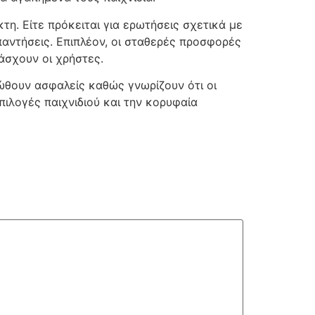
τη. Είτε πρόκειται για ερωτήσεις σχετικά με
απαντήσεις. Επιπλέον, οι σταθερές προσφορές
άσχουν οι χρήστες.
ιώθουν ασφαλείς καθώς γνωρίζουν ότι οι
λογές παιχνιδιού και την κορυφαία