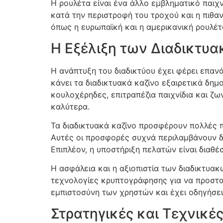
Η ρουλέτα είναι ένα άλλο εμβληματικό παιχν
κατά την περιστροφή του τροχού και η πιθαν
όπως η ευρωπαϊκή και η αμερικανική ρουλέτ
Η Εξέλιξη των Διαδικτυ
Η ανάπτυξη του διαδικτύου έχει φέρει επαν
κάνει τα διαδικτυακά καζίνο εξαιρετικά δημ
κουλοχέρηδες, επιτραπέζια παιχνίδια και ζων
καλύτερα.
Τα διαδικτυακά καζίνο προσφέρουν πολλές π
Αυτές οι προσφορές συχνά περιλαμβάνουν δ
Επιπλέον, η υποστήριξη πελατών είναι διαθέσ
Η ασφάλεια και η αξιοπιστία των διαδικτυα
τεχνολογίες κρυπτογράφησης για να προστα
εμπιστοσύνη των χρηστών και έχει οδηγήσει
Στρατηγικές και Τεχνικές