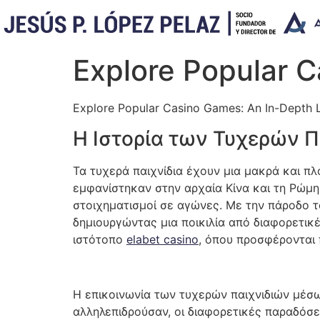
Explore Popular 
Explore Popular Casino Games: An In-Depth 
Η Ιστορία των Τυχερών Π
Τα τυχερά παιχνίδια έχουν μια μακρά και πλ
εμφανίστηκαν στην αρχαία Κίνα και τη Ρώμη,
στοιχηματισμοί σε αγώνες. Με την πάροδο τ
δημιουργώντας μια ποικιλία από διαφορετικ
ιστότοπο
elabet casino
, όπου προσφέρονται 
Η επικοινωνία των τυχερών παιχνιδιών μέσω
αλληλεπιδρούσαν, οι διαφορετικές παραδόσε