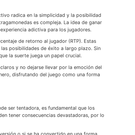
vo radica en la simplicidad y la posibilidad
 tragamonedas es compleja. La idea de ganar
experiencia adictiva para los jugadores.
entaje de retorno al jugador (RTP). Estas
s posibilidades de éxito a largo plazo. Sin
que la suerte juega un papel crucial.
claros y no dejarse llevar por la emoción del
inero, disfrutando del juego como una forma
de ser tentadora, es fundamental que los
den tener consecuencias devastadoras, por lo
versión o si se ha convertido en una forma