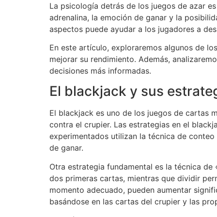
La psicología detrás de los juegos de azar e
adrenalina, la emoción de ganar y la posibil
aspectos puede ayudar a los jugadores a desa
En este artículo, exploraremos algunos de lo
mejorar su rendimiento. Además, analizarem
decisiones más informadas.
El blackjack y sus estrate
El blackjack es uno de los juegos de cartas m
contra el crupier. Las estrategias en el blac
experimentados utilizan la técnica de conteo
de ganar.
Otra estrategia fundamental es la técnica de «
dos primeras cartas, mientras que dividir per
momento adecuado, pueden aumentar significa
basándose en las cartas del crupier y las prop