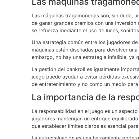
Las máquinas tragamoneda
Las máquinas tragamonedas son, sin duda, uno
de ganar grandes premios con una inversión 
se refuerza mediante el uso de luces, sonidos
Una estrategia común entre los jugadores de 
máquinas están diseñadas para devolver una m
embargo, no hay una estrategia infalible, ya q
La gestión del bankroll es igualmente importa
juego puede ayudar a evitar pérdidas excesi
de entretenimiento y no como un medio para 
La importancia de la resp
La responsabilidad en el juego es un aspecto
jugadores mantengan un enfoque equilibrado 
que establecer límites claros es esencial para
La autoevaluación es una herramienta poderos