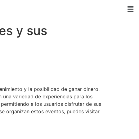
es y sus
enimiento y la posibilidad de ganar dinero.
 una variedad de experiencias para los
permitiendo a los usuarios disfrutar de sus
e organizan estos eventos, puedes visitar