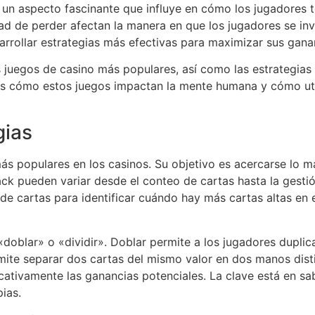
s un aspecto fascinante que influye en cómo los jugadores
idad de perder afectan la manera en que los jugadores se i
rrollar estrategias más efectivas para maximizar sus gana
s juegos de casino más populares, así como las estrategia
os cómo estos juegos impactan la mente humana y cómo uti
gias
ás populares en los casinos. Su objetivo es acercarse lo m
kjack pueden variar desde el conteo de cartas hasta la gest
 de cartas para identificar cuándo hay más cartas altas en
doblar» o «dividir». Doblar permite a los jugadores duplica
mite separar dos cartas del mismo valor en dos manos distin
tivamente las ganancias potenciales. La clave está en sab
ias.