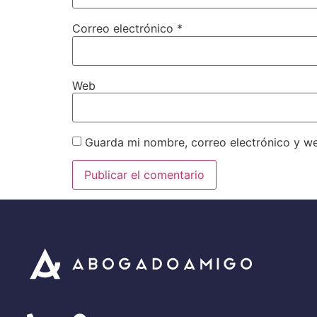
Correo electrónico
*
Web
Guarda mi nombre, correo electrónico y w