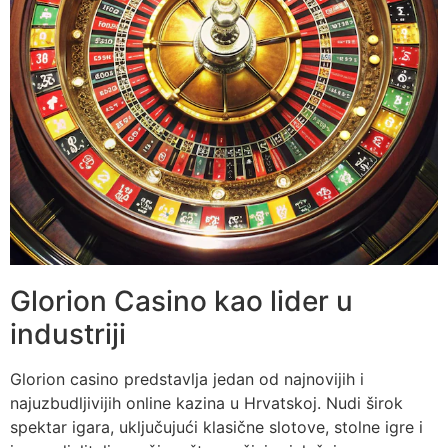
Glorion Casino kao lider u
industriji
Glorion casino predstavlja jedan od najnovijih i
najuzbudljivijih online kazina u Hrvatskoj. Nudi širok
spektar igara, uključujući klasične slotove, stolne igre i