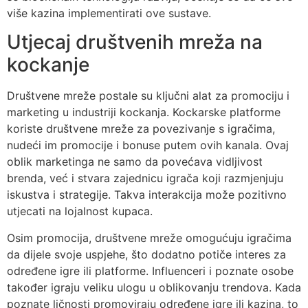
više kazina implementirati ove sustave.
Utjecaj društvenih mreža na
kockanje
Društvene mreže postale su ključni alat za promociju i
marketing u industriji kockanja. Kockarske platforme
koriste društvene mreže za povezivanje s igračima,
nudeći im promocije i bonuse putem ovih kanala. Ovaj
oblik marketinga ne samo da povećava vidljivost
brenda, već i stvara zajednicu igrača koji razmjenjuju
iskustva i strategije. Takva interakcija može pozitivno
utjecati na lojalnost kupaca.
Osim promocija, društvene mreže omogućuju igračima
da dijele svoje uspjehe, što dodatno potiče interes za
određene igre ili platforme. Influenceri i poznate osobe
također igraju veliku ulogu u oblikovanju trendova. Kada
poznate ličnosti promoviraju određene igre ili kazina, to