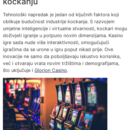
kockanju
Tehnološki napredak je jedan od ključnih faktora koji
oblikuje budućnost industrije kockanja. S razvojem
umjetne inteligencije i virtualne stvarnosti, kockari mogu
doživjeti igranje u potpuno novim dimenzijama. Kasino
igre sada nude više interaktivnosti, omogućujući
igračima da se urone u igru poput nikad prije. Ove
inovacije ne samo da poboljšavaju iskustvo korisnika,
već i otvaraju vrata novim tržištima i demografijama,
što uključuje i
Glorion Casino
.