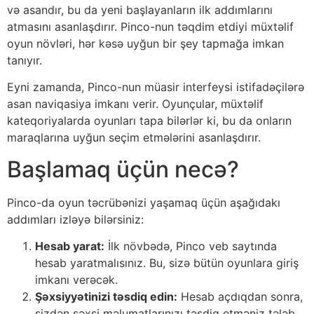
və asandır, bu da yeni başlayanların ilk addımlarını
atmasını asanlaşdırır. Pinco-nun təqdim etdiyi müxtəlif
oyun növləri, hər kəsə uyğun bir şey tapmağa imkan
tanıyır.
Eyni zamanda, Pinco-nun müasir interfeysi istifadəçilərə
asan naviqasiya imkanı verir. Oyunçular, müxtəlif
kateqoriyalarda oyunları tapa bilərlər ki, bu da onların
maraqlarına uyğun seçim etmələrini asanlaşdırır.
Başlamaq üçün necə?
Pinco-da oyun təcrübənizi yaşamaq üçün aşağıdakı
addımları izləyə bilərsiniz:
Hesab yarat:
İlk növbədə, Pinco veb saytında
hesab yaratmalısınız. Bu, sizə bütün oyunlara giriş
imkanı verəcək.
Şəxsiyyətinizi təsdiq edin:
Hesab açdıqdan sonra,
sizdən şəxsi məlumatlarınızı təsdiq etməniz tələb