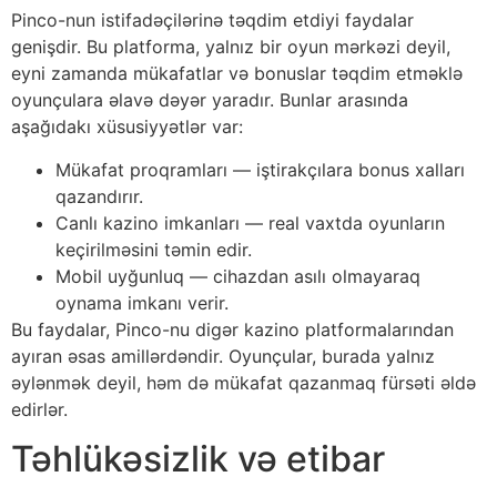
Pinco-nun istifadəçilərinə təqdim etdiyi faydalar
genişdir. Bu platforma, yalnız bir oyun mərkəzi deyil,
eyni zamanda mükafatlar və bonuslar təqdim etməklə
oyunçulara əlavə dəyər yaradır. Bunlar arasında
aşağıdakı xüsusiyyətlər var:
Mükafat proqramları — iştirakçılara bonus xalları
qazandırır.
Canlı kazino imkanları — real vaxtda oyunların
keçirilməsini təmin edir.
Mobil uyğunluq — cihazdan asılı olmayaraq
oynama imkanı verir.
Bu faydalar, Pinco-nu digər kazino platformalarından
ayıran əsas amillərdəndir. Oyunçular, burada yalnız
əylənmək deyil, həm də mükafat qazanmaq fürsəti əldə
edirlər.
Təhlükəsizlik və etibar