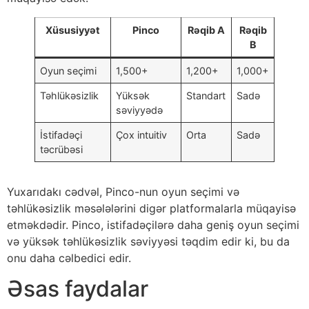
Xüsusiyyət
Pinco
Rəqib A
Rəqib
B
Oyun seçimi
1,500+
1,200+
1,000+
Təhlükəsizlik
Yüksək
Standart
Sadə
səviyyədə
İstifadəçi
Çox intuitiv
Orta
Sadə
təcrübəsi
Yuxarıdakı cədvəl, Pinco-nun oyun seçimi və
təhlükəsizlik məsələlərini digər platformalarla müqayisə
etməkdədir. Pinco, istifadəçilərə daha geniş oyun seçimi
və yüksək təhlükəsizlik səviyyəsi təqdim edir ki, bu da
onu daha cəlbedici edir.
Əsas faydalar