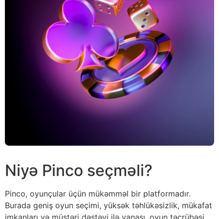
Niyə Pinco seçməli?
Pinco, oyunçular üçün mükəmməl bir platformadır.
Burada geniş oyun seçimi, yüksək təhlükəsizlik, mükafat
imkanları və müştəri dəstəyi ilə yanaşı, oyun təcrübəsi