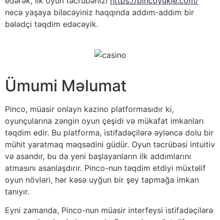
edərək, ilk oyun təcrübənizi
https://pincoyukle.com/
necə yaşaya biləcəyiniz haqqında addım-addım bir
bələdçi təqdim edəcəyik.
Ümumi Məlumat
Pinco, müasir onlayn kazino platformasıdır ki,
oyunçularına zəngin oyun çeşidi və mükafat imkanları
təqdim edir. Bu platforma, istifadəçilərə əyləncə dolu bir
mühit yaratmaq məqsədini güdür. Oyun təcrübəsi intuitiv
və asandır, bu da yeni başlayanların ilk addımlarını
atmasını asanlaşdırır. Pinco-nun təqdim etdiyi müxtəlif
oyun növləri, hər kəsə uyğun bir şey tapmağa imkan
tanıyır.
Eyni zamanda, Pinco-nun müasir interfeysi istifadəçilərə