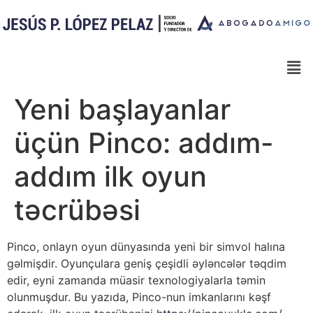
Yeni başlayanlar
üçün Pinco: addım-
addım ilk oyun
təcrübəsi
Pinco, onlayn oyun dünyasında yeni bir simvol halına
gəlmişdir. Oyunçulara geniş çeşidli əyləncələr təqdim
edir, eyni zamanda müasir texnologiyalarla təmin
olunmuşdur. Bu yazıda, Pinco-nun imkanlarını kəşf