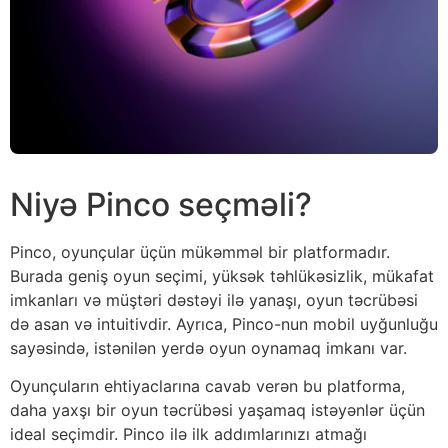
Niyə Pinco seçməli?
Pinco, oyunçular üçün mükəmməl bir platformadır.
Burada geniş oyun seçimi, yüksək təhlükəsizlik, mükafat
imkanları və müştəri dəstəyi ilə yanaşı, oyun təcrübəsi
də asan və intuitivdir. Ayrıca, Pinco-nun mobil uyğunluğu
sayəsində, istənilən yerdə oyun oynamaq imkanı var.
Oyunçuların ehtiyaclarına cavab verən bu platforma,
daha yaxşı bir oyun təcrübəsi yaşamaq istəyənlər üçün
ideal seçimdir. Pinco ilə ilk addımlarınızı atmağı