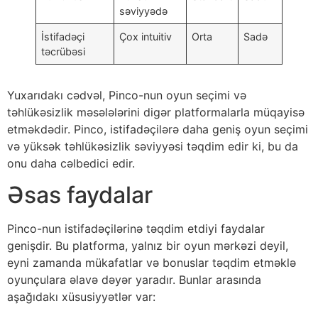
səviyyədə
İstifadəçi
Çox intuitiv
Orta
Sadə
təcrübəsi
Yuxarıdakı cədvəl, Pinco-nun oyun seçimi və
təhlükəsizlik məsələlərini digər platformalarla müqayisə
etməkdədir. Pinco, istifadəçilərə daha geniş oyun seçimi
və yüksək təhlükəsizlik səviyyəsi təqdim edir ki, bu da
onu daha cəlbedici edir.
Əsas faydalar
Pinco-nun istifadəçilərinə təqdim etdiyi faydalar
genişdir. Bu platforma, yalnız bir oyun mərkəzi deyil,
eyni zamanda mükafatlar və bonuslar təqdim etməklə
oyunçulara əlavə dəyər yaradır. Bunlar arasında
aşağıdakı xüsusiyyətlər var: