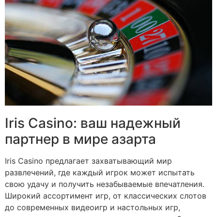
Iris Casino: ваш надежный
партнер в мире азарта
Iris Casino предлагает захватывающий мир
развлечений, где каждый игрок может испытать
свою удачу и получить незабываемые впечатления.
Широкий ассортимент игр, от классических слотов
до современных видеоигр и настольных игр,