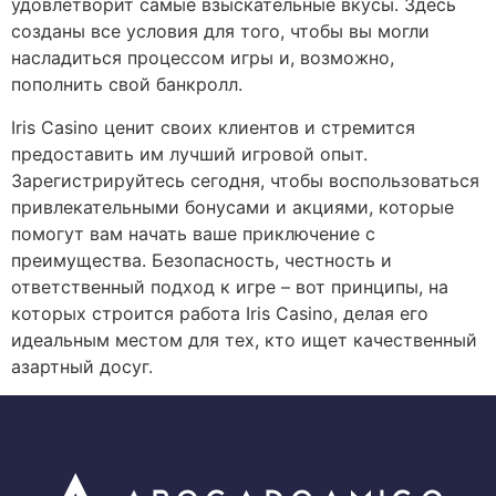
удовлетворит самые взыскательные вкусы. Здесь
созданы все условия для того, чтобы вы могли
насладиться процессом игры и, возможно,
пополнить свой банкролл.
Iris Casino ценит своих клиентов и стремится
предоставить им лучший игровой опыт.
Зарегистрируйтесь сегодня, чтобы воспользоваться
привлекательными бонусами и акциями, которые
помогут вам начать ваше приключение с
преимущества. Безопасность, честность и
ответственный подход к игре – вот принципы, на
которых строится работа Iris Casino, делая его
идеальным местом для тех, кто ищет качественный
азартный досуг.