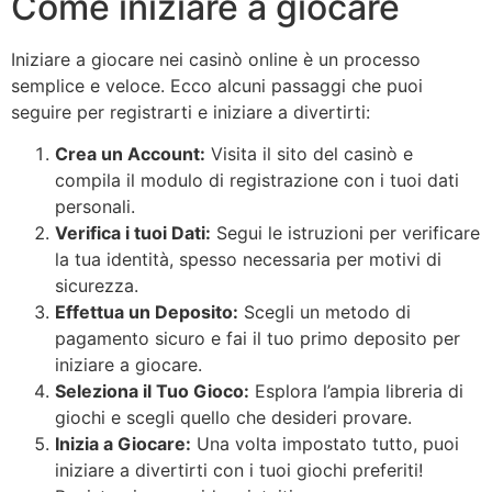
Come iniziare a giocare
Iniziare a giocare nei casinò online è un processo
semplice e veloce. Ecco alcuni passaggi che puoi
seguire per registrarti e iniziare a divertirti:
Crea un Account:
Visita il sito del casinò e
compila il modulo di registrazione con i tuoi dati
personali.
Verifica i tuoi Dati:
Segui le istruzioni per verificare
la tua identità, spesso necessaria per motivi di
sicurezza.
Effettua un Deposito:
Scegli un metodo di
pagamento sicuro e fai il tuo primo deposito per
iniziare a giocare.
Seleziona il Tuo Gioco:
Esplora l’ampia libreria di
giochi e scegli quello che desideri provare.
Inizia a Giocare:
Una volta impostato tutto, puoi
iniziare a divertirti con i tuoi giochi preferiti!