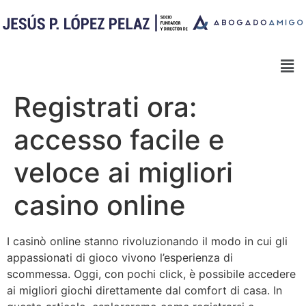
Registrati ora:
accesso facile e
veloce ai migliori
casino online
I casinò online stanno rivoluzionando il modo in cui gli
appassionati di gioco vivono l’esperienza di
scommessa. Oggi, con pochi click, è possibile accedere
ai migliori giochi direttamente dal comfort di casa. In