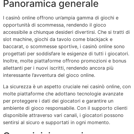
Panoramica generale
I casinò online offrono un’ampia gamma di giochi e
opportunità di scommessa, rendendo il gioco
accessibile a chiunque desideri divertirsi. Che si tratti di
slot machine, giochi da tavolo come blackjack e
baccarat, o scommesse sportive, i casinò online sono
progettati per soddisfare le esigenze di tutti i giocatori.
Inoltre, molte piattaforme offrono promozioni e bonus
allettanti per i nuovi iscritti, rendendo ancora più
interessante l’avventura del gioco online.
La sicurezza è un aspetto cruciale nei casinò online, con
molte piattaforme che adottano tecnologie avanzate
per proteggere i dati dei giocatori e garantire un
ambiente di gioco responsabile. Con il supporto clienti
disponibile attraverso vari canali, i giocatori possono
sentirsi al sicuro e supportati in ogni momento.