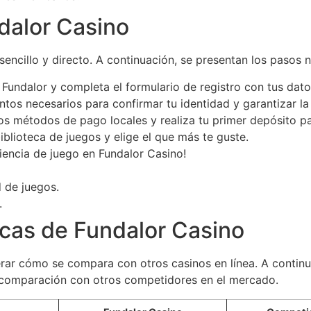
alor Casino
ncillo y directo. A continuación, se presentan los pasos n
e Fundalor y completa el formulario de registro con tus dat
os necesarios para confirmar tu identidad y garantizar la
os métodos de pago locales y realiza tu primer depósito p
iblioteca de juegos y elige el que más te guste.
iencia de juego en Fundalor Casino!
 de juegos.
.
ticas de Fundalor Casino
derar cómo se compara con otros casinos en línea. A conti
n comparación con otros competidores en el mercado.