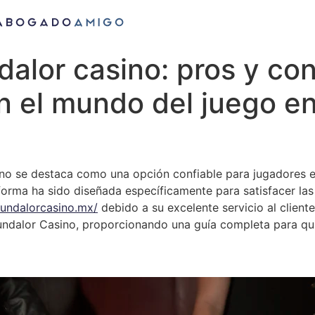
dalor casino: pros y co
n el mundo del juego en
sino se destaca como una opción confiable para jugadores
taforma ha sido diseñada específicamente para satisfacer l
fundalorcasino.mx/
debido a su excelente servicio al client
Fundalor Casino, proporcionando una guía completa para qu