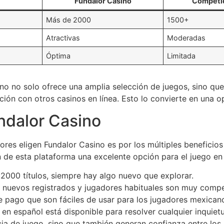
Fundalor Casino
Competi
Más de 2000
1500+
Atractivas
Moderadas
Óptima
Limitada
no no solo ofrece una amplia selección de juegos, sino qu
ón con otros casinos en línea. Esto lo convierte en una op
ndalor Casino
res eligen Fundalor Casino es por los múltiples beneficio
 de esta plataforma una excelente opción para el juego en 
2000 títulos, siempre hay algo nuevo que explorar.
 nuevos registrados y jugadores habituales son muy compet
 pago que son fáciles de usar para los jugadores mexican
e en español está disponible para resolver cualquier inquiet
cia de juego, sino que también generan confianza entre los