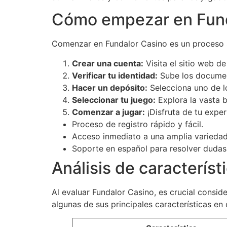
Cómo empezar en Fund
Comenzar en Fundalor Casino es un proceso se
Crear una cuenta:
Visita el sitio web d
Verificar tu identidad:
Sube los document
Hacer un depósito:
Selecciona uno de l
Seleccionar tu juego:
Explora la vasta b
Comenzar a jugar:
¡Disfruta de tu exper
Proceso de registro rápido y fácil.
Acceso inmediato a una amplia variedad
Soporte en español para resolver dudas
Análisis de caracterís
Al evaluar Fundalor Casino, es crucial consi
algunas de sus principales características e