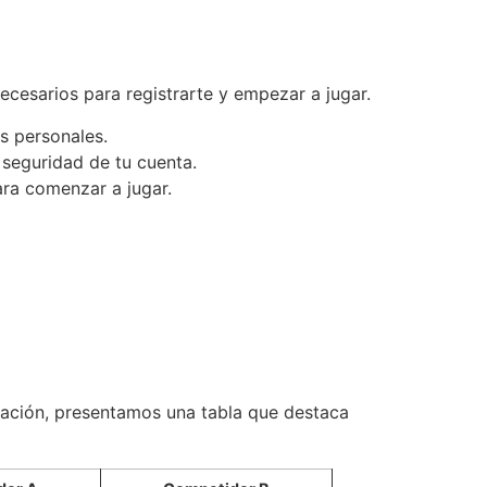
ecesarios para registrarte y empezar a jugar.
os personales.
 seguridad de tu cuenta.
ara comenzar a jugar.
nuación, presentamos una tabla que destaca