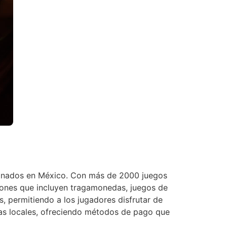
cionados en México. Con más de 2000 juegos
iones que incluyen tragamonedas, juegos de
, permitiendo a los jugadores disfrutar de
cias locales, ofreciendo métodos de pago que