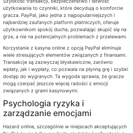
Szybkość transakcji, bezpieczeństwo i łatwość
użytkowania to czynniki, które decydują o komforcie
gracza. PayPal, jako jedna z najpopularniejszych i
najbardziej zaufanych platform płatniczych, oferuje
użytkownikom spokój ducha, pozwalając skupić się na
grze, a nie na potencjalnych problemach z przelewami.
Korzystanie z kasyna online z opcją PayPal eliminuje
wiele stresujących elementów związanych z finansami.
Transakcje są zazwyczaj błyskawiczne, zarówno
wpłaty, jak i wypłaty, co pozwala na płynną grę i szybki
dostęp do wygranych. Ta wygoda sprawia, że gracze
mogą czerpać jeszcze więcej radości z emocji
związanych z grami kasynowymi.
Psychologia ryzyka i
zarządzanie emocjami
Hazard online, szczególnie w miejscach akceptujących