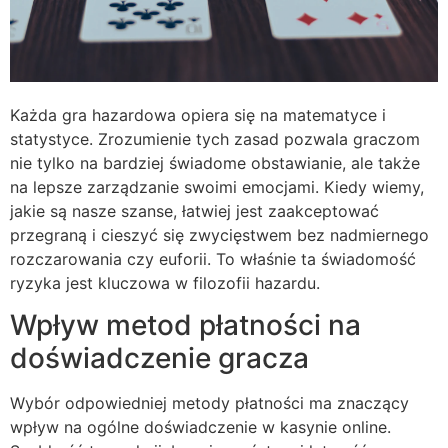
Każda gra hazardowa opiera się na matematyce i
statystyce. Zrozumienie tych zasad pozwala graczom
nie tylko na bardziej świadome obstawianie, ale także
na lepsze zarządzanie swoimi emocjami. Kiedy wiemy,
jakie są nasze szanse, łatwiej jest zaakceptować
przegraną i cieszyć się zwycięstwem bez nadmiernego
rozczarowania czy euforii. To właśnie ta świadomość
ryzyka jest kluczowa w filozofii hazardu.
Wpływ metod płatności na
doświadczenie gracza
Wybór odpowiedniej metody płatności ma znaczący
wpływ na ogólne doświadczenie w kasynie online.