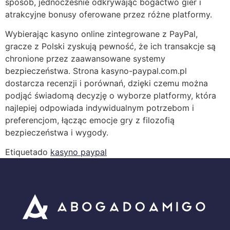
sposób, jednocześnie odkrywając bogactwo gier i
atrakcyjne bonusy oferowane przez różne platformy.
Wybierając kasyno online zintegrowane z PayPal,
gracze z Polski zyskują pewność, że ich transakcje są
chronione przez zaawansowane systemy
bezpieczeństwa. Strona kasyno-paypal.com.pl
dostarcza recenzji i porównań, dzięki czemu można
podjąć świadomą decyzję o wyborze platformy, która
najlepiej odpowiada indywidualnym potrzebom i
preferencjom, łącząc emocje gry z filozofią
bezpieczeństwa i wygody.
Etiquetado
kasyno paypal