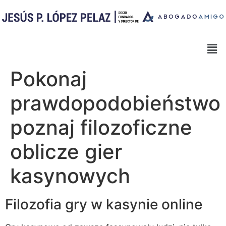
Pokonaj
prawdopodobieństwo
poznaj filozoficzne
oblicze gier
kasynowych
Filozofia gry w kasynie online