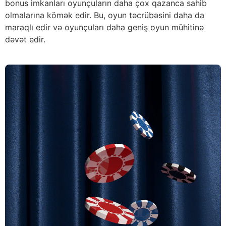
bonus imkanları oyunçuların daha çox qazanca sahib
olmalarına kömək edir. Bu, oyun təcrübəsini daha da
maraqlı edir və oyunçuları daha geniş oyun mühitinə
dəvət edir.