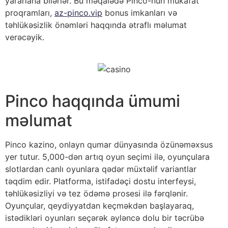
yararlana bilərlər. Bu məqalədə Pinco-nun mükafat
proqramları,
az-pinco.vip
bonus imkanları və
təhlükəsizlik önəmləri haqqında ətraflı məlumat
verəcəyik.
Pinco haqqında ümumi
məlumat
Pinco kazino, onlayn qumar dünyasında özünəməxsus
yer tutur. 5,000-dən artıq oyun seçimi ilə, oyunçulara
slotlardan canlı oyunlara qədər müxtəlif variantlar
təqdim edir. Platforma, istifadəçi dostu interfeysi,
təhlükəsizliyi və tez ödəmə prosesi ilə fərqlənir.
Oyunçular, qeydiyyatdan keçməkdən başlayaraq,
istədikləri oyunları seçərək əyləncə dolu bir təcrübə