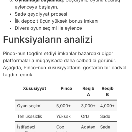
əyləncəyə başlayın.
Sadə qeydiyyat prosesi
İlk depozit üçün yüksək bonus imkanı
Divers oyun seçimi ilə əyləncə
Funksiyaların analizi
Pinco-nun təqdim etdiyi imkanlar bazardakı digər
platformalarla müqayisədə daha cəlbedici görünür.
Aşağıda, Pinco-nun xüsusiyyətlərini göstərən bir cədvəl
təqdim edirik:
Xüsusiyyət
Pinco
Rəqib
Rəqib
A
B
Oyun seçimi
5,000+
3,000+
4,000+
Təhlükəsizlik
Yüksək
Orta
Sadə
İstifadəçi
Çox
Adətən
Sadə