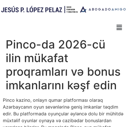
Pinco-da 2026-cü
ilin mükafat
proqramları və bonus
imkanlarını kəşf edin
Pinco kazino, onlayn qumar platforması olaraq
Azərbaycanın oyun sevənlərinə geniş imkanlar təqdim
edir. Bu platformada oyunçular əyləncə dolu bir mühitdə
müxtəlif oyunlar oynaya və cazibədar bonuslardan