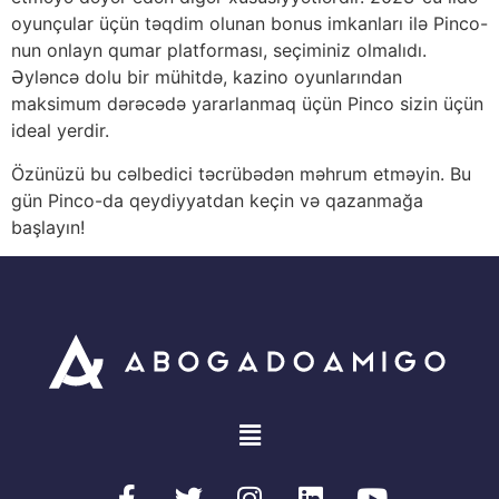
oyunçular üçün təqdim olunan bonus imkanları ilə Pinco-
nun onlayn qumar platforması, seçiminiz olmalıdı.
Əyləncə dolu bir mühitdə, kazino oyunlarından
maksimum dərəcədə yararlanmaq üçün Pinco sizin üçün
ideal yerdir.
Özünüzü bu cəlbedici təcrübədən məhrum etməyin. Bu
gün Pinco-da qeydiyyatdan keçin və qazanmağa
başlayın!