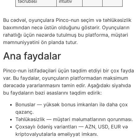
təcrübəsi
intuitiv
Bu cədvəl, oyunçulara Pinco-nun seçim və təhlükəsizlik
baxımından necə üstün olduğunu göstərir. Oyunçuların
rahatlığı üçün nəzərdə tutulmuş bu platforma, müştəri
məmnuniyyətini ön planda tutur.
Ana faydalar
Pinco-nun istifadəçiləri üçün təqdim etdiyi bir çox fayda
var. Bu faydalar, oyunçuların platformadan maksimum
dərəcədə yararlanmasını təmin edir. Aşağıdakı siyahıda
bu faydaların bəzi əsaslarını təqdim edirik:
Bonuslar — yüksək bonus imkanları ilə daha çox
qazanç.
Təhlükəsizlik — müştəri məlumatlarının qorunması.
Çoxsaylı ödəniş variantları — AZN, USD, EUR və
kriptovalyutalarla əməliyyat imkanı.