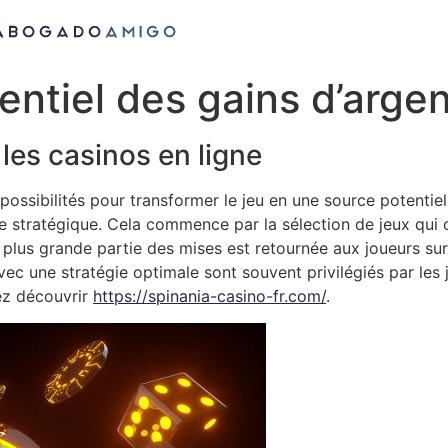
tentiel des gains d’argen
les casinos en ligne
possibilités pour transformer le jeu en une source potentie
he stratégique. Cela commence par la sélection de jeux qui o
e plus grande partie des mises est retournée aux joueurs s
ec une stratégie optimale sont souvent privilégiés par les 
ez découvrir
https://spinania-casino-fr.com/
.