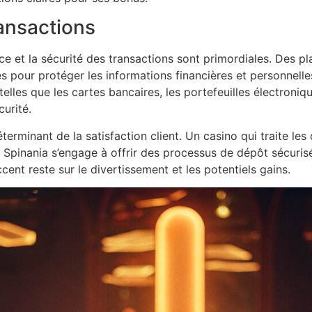
ransactions
ance et la sécurité des transactions sont primordiales. Des
our protéger les informations financières et personnelles 
les que les cartes bancaires, les portefeuilles électronique
curité.
déterminant de la satisfaction client. Un casino qui traite 
 Spinania s’engage à offrir des processus de dépôt sécurisés
ccent reste sur le divertissement et les potentiels gains.