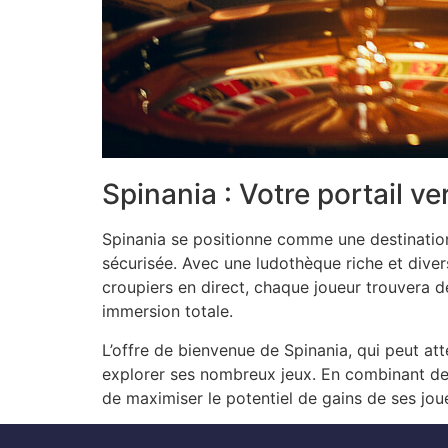
Spinania : Votre portail ve
Spinania se positionne comme une destination
sécurisée. Avec une ludothèque riche et diver
croupiers en direct, chaque joueur trouvera de
immersion totale.
L’offre de bienvenue de Spinania, qui peut at
explorer ses nombreux jeux. En combinant des
de maximiser le potentiel de gains de ses joue