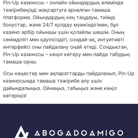
Pin-Up казиносы – онлайн ойындардың әлемінде
тәжірибеңізді жақсартуға арналған тамаша
платформа. Ойындардың кең таңдауы, тиімді
бонустар, және 24/7 қолдау мүмкіндігімен, бұл
казино әрбір ойыншы үшін қолайлы шешім. Оның
сенімділігі мен қауіпсіздігі, сондай-ақ, интуитивті
интерфейсі оны пайдалану оңай етеді. Сондықтан,
Pin-Up казиносы – көңіл көтеру мен пайда табудың
тамаша орны.
Осы кеңестер мен ақпараттарды пайдаланып, Pin-Up
казиносында тамаша тәжірибе алу үшін
дайындалыңыз. Ойнаңыз, табыңыз және көңіл
көтеріңіз!