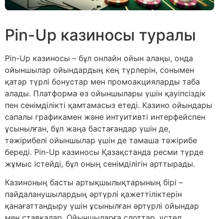
Pin-Up казиносы туралы
Pin-Up казиносы – бұл онлайн ойын алаңы, онда
ойыншылар ойындардың кең түрлерін, сонымен
қатар түрлі бонустар мен промоакцияларды таба
алады. Платформа өз ойыншылары үшін қауіпсіздік
пен сенімділікті қамтамасыз етеді. Казино ойындары
сапалы графикамен және интуитивті интерфейспен
ұсынылған, бұл жаңа бастағандар үшін де,
тәжірибелі ойыншылар үшін де тамаша тәжірибе
береді. Pin-Up казиносы Қазақстанда ресми түрде
жұмыс істейді, бұл оның сенімділігін арттырады.
Казиноның басты артықшылықтарының бірі –
пайдаланушылардың әртүрлі қажеттіліктерін
қанағаттандыру үшін ұсынылған әртүрлі ойындар
мен ставкалар. Ойыншыларға слоттар, үстел