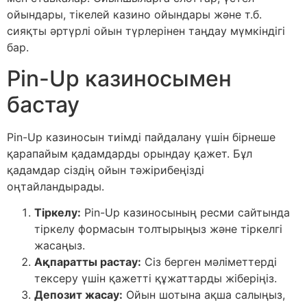
ойындары, тікелей казино ойындары және т.б.
сияқты әртүрлі ойын түрлерінен таңдау мүмкіндігі
бар.
Pin-Up казиносымен
бастау
Pin-Up казиносын тиімді пайдалану үшін бірнеше
қарапайым қадамдарды орындау қажет. Бұл
қадамдар сіздің ойын тәжірибеңізді
оңтайландырады.
Тіркелу:
Pin-Up казиносының ресми сайтында
тіркелу формасын толтырыңыз және тіркелгі
жасаңыз.
Ақпаратты растау:
Сіз берген мәліметтерді
тексеру үшін қажетті құжаттарды жіберіңіз.
Депозит жасау:
Ойын шотына ақша салыңыз,