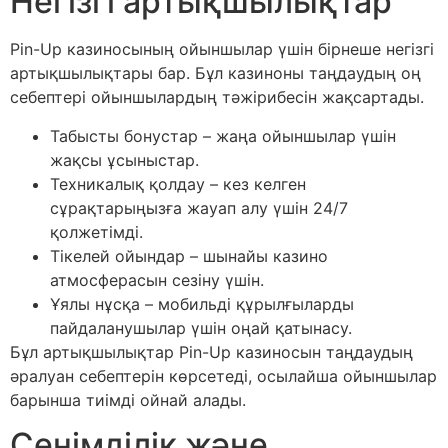
Негізгі артықшылықтар
Pin-Up казиносының ойыншылар үшін бірнеше негізгі
артықшылықтары бар. Бұл казиноны таңдаудың оң
себептері ойыншылардың тәжірибесін жақсартады.
Табысты бонустар – жаңа ойыншылар үшін
жақсы ұсыныстар.
Техникалық қолдау – кез келген
сұрақтарыңызға жауап алу үшін 24/7
қолжетімді.
Тікелей ойындар – шынайы казино
атмосферасын сезіну үшін.
Ұялы нұсқа – мобильді құрылғыларды
пайдаланушылар үшін оңай қатынасу.
Бұл артықшылықтар Pin-Up казиносын таңдаудың
әралуан себептерін көрсетеді, осылайша ойыншылар
барынша тиімді ойнай алады.
Сенімділік және