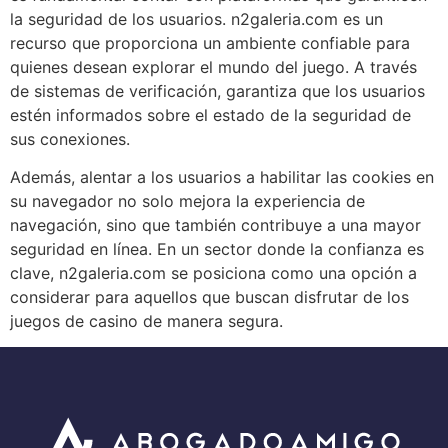
la seguridad de los usuarios. n2galeria.com es un
recurso que proporciona un ambiente confiable para
quienes desean explorar el mundo del juego. A través
de sistemas de verificación, garantiza que los usuarios
estén informados sobre el estado de la seguridad de
sus conexiones.
Además, alentar a los usuarios a habilitar las cookies en
su navegador no solo mejora la experiencia de
navegación, sino que también contribuye a una mayor
seguridad en línea. En un sector donde la confianza es
clave, n2galeria.com se posiciona como una opción a
considerar para aquellos que buscan disfrutar de los
juegos de casino de manera segura.