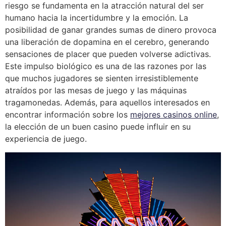
riesgo se fundamenta en la atracción natural del ser
humano hacia la incertidumbre y la emoción. La
posibilidad de ganar grandes sumas de dinero provoca
una liberación de dopamina en el cerebro, generando
sensaciones de placer que pueden volverse adictivas.
Este impulso biológico es una de las razones por las
que muchos jugadores se sienten irresistiblemente
atraídos por las mesas de juego y las máquinas
tragamonedas. Además, para aquellos interesados en
encontrar información sobre los
mejores casinos online
,
la elección de un buen casino puede influir en su
experiencia de juego.