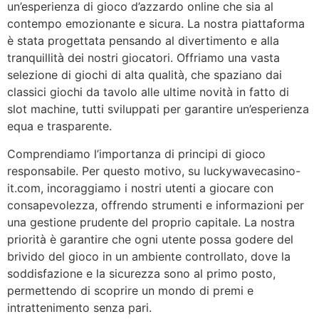
un’esperienza di gioco d’azzardo online che sia al
contempo emozionante e sicura. La nostra piattaforma
è stata progettata pensando al divertimento e alla
tranquillità dei nostri giocatori. Offriamo una vasta
selezione di giochi di alta qualità, che spaziano dai
classici giochi da tavolo alle ultime novità in fatto di
slot machine, tutti sviluppati per garantire un’esperienza
equa e trasparente.
Comprendiamo l’importanza di principi di gioco
responsabile. Per questo motivo, su luckywavecasino-
it.com, incoraggiamo i nostri utenti a giocare con
consapevolezza, offrendo strumenti e informazioni per
una gestione prudente del proprio capitale. La nostra
priorità è garantire che ogni utente possa godere del
brivido del gioco in un ambiente controllato, dove la
soddisfazione e la sicurezza sono al primo posto,
permettendo di scoprire un mondo di premi e
intrattenimento senza pari.