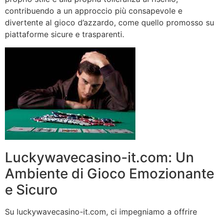
contribuendo a un approccio più consapevole e
divertente al gioco d’azzardo, come quello promosso su
piattaforme sicure e trasparenti.
Luckywavecasino-it.com: Un
Ambiente di Gioco Emozionante
e Sicuro
Su luckywavecasino-it.com, ci impegniamo a offrire