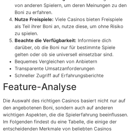
von anderen Spielern, um deren Meinungen zu den
Boni zu erfahren.
Nutze Freispiele:
Viele Casinos bieten Freispiele
als Teil ihrer Boni an, nutze diese, um ohne Risiko
zu spielen.
Beachte die Verfügbarkeit:
Informiere dich
darüber, ob die Boni nur für bestimmte Spiele
gelten oder ob sie universell einsetzbar sind.
Bequemes Vergleichen von Anbietern
Transparente Umsatzanforderungen
Schneller Zugriff auf Erfahrungsberichte
Feature-Analyse
Die Auswahl des richtigen Casinos basiert nicht nur auf
den angebotenen Boni, sondern auch auf anderen
wichtigen Aspekten, die die Spielerfahrung beeinflussen.
Im Folgenden findest du eine Tabelle, die einige der
entscheidenden Merkmale von beliebten Casinos