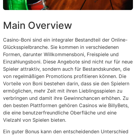
Main Overview
Casino-Boni sind ein integraler Bestandteil der Online-
Glücksspielbranche. Sie kommen in verschiedenen
Formen, darunter Willkommensboni, Freispiele und
Einzahlungsboni. Diese Angebote sind nicht nur für neue
Spieler attraktiv, sondern auch für Bestandskunden, die
von regelmäßigen Promotions profitieren können. Die
Vorteile von Boni bestehen darin, dass sie den Spielern
ermöglichen, mehr Zeit mit ihren Lieblingsspielen zu
verbringen und damit ihre Gewinnchancen erhöhen. Zu
den besten Plattformen gehören Casinos wie BillyBets,
die eine benutzerfreundliche Oberfläche und eine
Vielzahl von Spielen bieten.
Ein guter Bonus kann den entscheidenden Unterschied