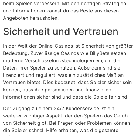
beim Spielen verbessern. Mit den richtigen Strategien
und Informationen kannst du das Beste aus diesen
Angeboten herausholen.
Sicherheit und Vertrauen
In der Welt der Online-Casinos ist Sicherheit von größter
Bedeutung. Zuverlässige Casinos wie BillyBets setzen
moderne Verschlüsselungstechnologien ein, um die
Daten ihrer Spieler zu schützen. Außerdem sind sie
lizenziert und reguliert, was ein zusätzliches Maß an
Vertrauen bietet. Dies bedeutet, dass Spieler sicher sein
können, dass ihre persönlichen und finanziellen
Informationen sicher sind und dass die Spiele fair sind.
Der Zugang zu einem 24/7 Kundenservice ist ein
weiterer wichtiger Aspekt, der den Spielern das Gefühl
von Sicherheit gibt. Bei Fragen oder Problemen können
die Spieler schnell Hilfe erhalten, was die gesamte