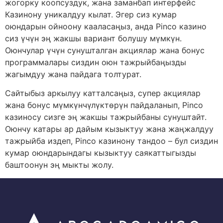
жогорку коопсуздук, жана заманбап интерфейс
Казинону уникалдуу кылат. Эгер сиз кумар
оюндарын ойноону кааласаңыз, анда Pinco казино
сиз үчүн эң жакшы вариант болушу мүмкүн.
Оюнчулар үчүн сунушталган акциялар жана бонус
программалары сиздин оюн тажрыйбаңызды
жагымдуу жана пайдага толтурат.
Сайтыбыз аркылуу катталсаңыз, супер акциялар
жана бонус мүмкүнчүлүктөрүн пайдаланып, Pinco
казиносу сизге эң жакшы тажрыйбаны сунуштайт.
Оюнчу катары ар дайым кызыктуу жана жаңжалдуу
тажрыйба издеп, Pinco казинону тандоо – бул сиздин
кумар оюндарындагы кызыктуу саякаттыгызды
баштоонун эң мыкты жолу.