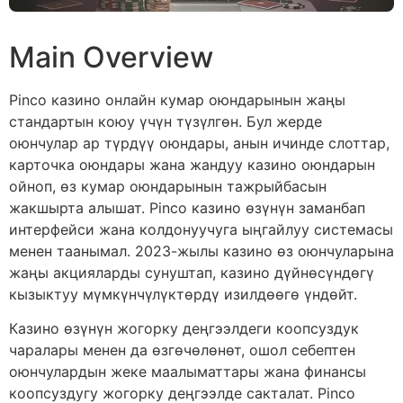
Main Overview
Pinco казино онлайн кумар оюндарынын жаңы
стандартын коюу үчүн түзүлгөн. Бул жерде
оюнчулар ар түрдүү оюндары, анын ичинде слоттар,
карточка оюндары жана жандуу казино оюндарын
ойноп, өз кумар оюндарынын тажрыйбасын
жакшырта алышат. Pinco казино өзүнүн заманбап
интерфейси жана колдонуучуга ыңгайлуу системасы
менен таанымал. 2023-жылы казино өз оюнчуларына
жаңы акцияларды сунуштап, казино дүйнөсүндөгү
кызыктуу мүмкүнчүлүктөрдү изилдөөгө үндөйт.
Казино өзүнүн жогорку деңгээлдеги коопсуздук
чаралары менен да өзгөчөлөнөт, ошол себептен
оюнчулардын жеке маалыматтары жана финансы
коопсуздугу жогорку деңгээлде сакталат. Pinco