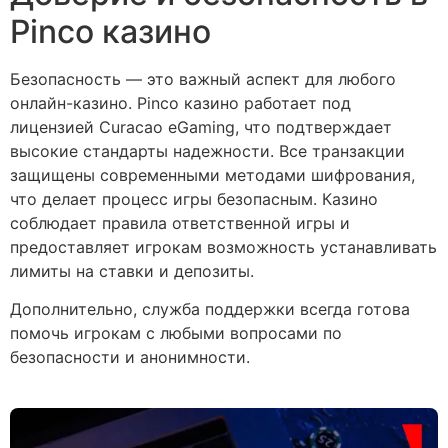
Pinco казино
Безопасность — это важный аспект для любого
онлайн-казино. Pinco казино работает под
лицензией Curacao eGaming, что подтверждает
высокие стандарты надежности. Все транзакции
защищены современными методами шифрования,
что делает процесс игры безопасным. Казино
соблюдает правила ответственной игры и
предоставляет игрокам возможность устанавливать
лимиты на ставки и депозиты.
Дополнительно, служба поддержки всегда готова
помочь игрокам с любыми вопросами по
безопасности и анонимности.