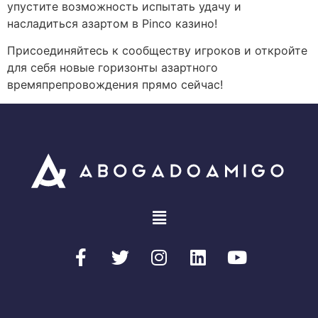
упустите возможность испытать удачу и
насладиться азартом в Pinco казино!
Присоединяйтесь к сообществу игроков и откройте
для себя новые горизонты азартного
времяпрепровождения прямо сейчас!