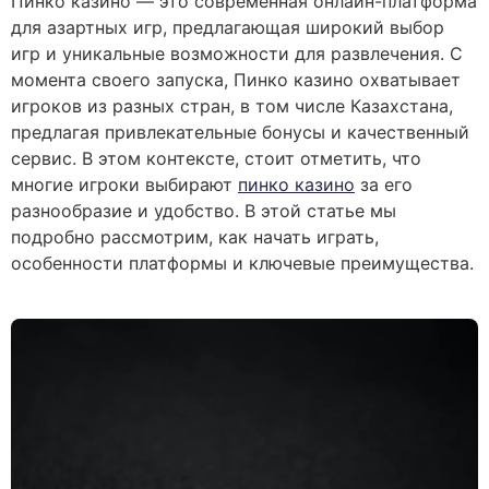
Пинко казино — это современная онлайн-платформа
для азартных игр, предлагающая широкий выбор
игр и уникальные возможности для развлечения. С
момента своего запуска, Пинко казино охватывает
игроков из разных стран, в том числе Казахстана,
предлагая привлекательные бонусы и качественный
сервис. В этом контексте, стоит отметить, что
многие игроки выбирают
пинко казино
за его
разнообразие и удобство. В этой статье мы
подробно рассмотрим, как начать играть,
особенности платформы и ключевые преимущества.