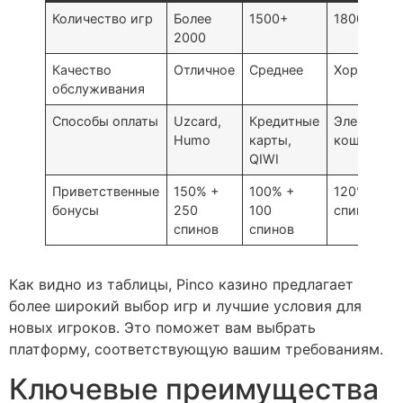
Количество игр
Более
1500+
1800+
2000
Качество
Отличное
Среднее
Хорошее
обслуживания
Способы оплаты
Uzcard,
Кредитные
Электрон
Humo
карты,
кошельки
QIWI
Приветственные
150% +
100% +
120% + 20
бонусы
250
100
спинов
спинов
спинов
Как видно из таблицы, Pinco казино предлагает
более широкий выбор игр и лучшие условия для
новых игроков. Это поможет вам выбрать
платформу, соответствующую вашим требованиям.
Ключевые преимущества