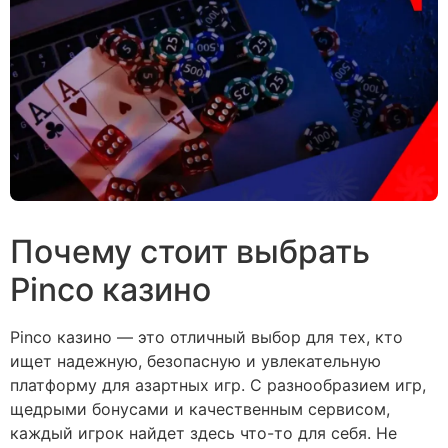
Почему стоит выбрать
Pinco казино
Pinco казино — это отличный выбор для тех, кто
ищет надежную, безопасную и увлекательную
платформу для азартных игр. С разнообразием игр,
щедрыми бонусами и качественным сервисом,
каждый игрок найдет здесь что-то для себя. Не