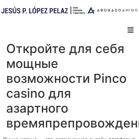
Откройте для себя
мощные
возможности Pinco
casino для
азартного
времяпрепровожден