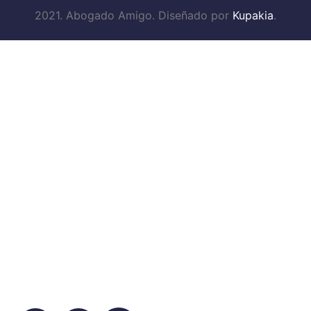
2021. Abogado Amigo. Diseñado por
Kupakia
.