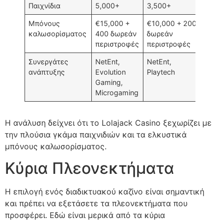
Παιχνίδια
5,000+
3,500+
4,0
Μπόνους
€15,000 +
€10,000 + 200
€8,
καλωσορίσματος
400 δωρεάν
δωρεάν
δωρ
περιστροφές
περιστροφές
περ
Συνεργάτες
NetEnt,
NetEnt,
Mic
ανάπτυξης
Evolution
Playtech
Pla
Gaming,
Microgaming
Η ανάλυση δείχνει ότι το Lolajack Casino ξεχωρίζει με
την πλούσια γκάμα παιχνιδιών και τα ελκυστικά
μπόνους καλωσορίσματος.
Κύρια Πλεονεκτήματα
Η επιλογή ενός διαδικτυακού καζίνο είναι σημαντική
και πρέπει να εξετάσετε τα πλεονεκτήματα που
προσφέρει. Εδώ είναι μερικά από τα κύρια