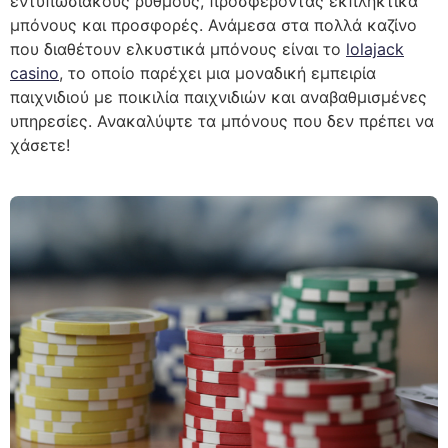
εντυπωσιακούς ρυθμούς, προσφέροντας εκπληκτικά
μπόνους και προσφορές. Ανάμεσα στα πολλά καζίνο
που διαθέτουν ελκυστικά μπόνους είναι το
lolajack
casino
, το οποίο παρέχει μια μοναδική εμπειρία
παιχνιδιού με ποικιλία παιχνιδιών και αναβαθμισμένες
υπηρεσίες. Ανακαλύψτε τα μπόνους που δεν πρέπει να
χάσετε!