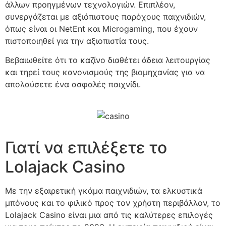
άλλων προηγμένων τεχνολογιών. Επιπλέον,
συνεργάζεται με αξιόπιστους παρόχους παιχνιδιών,
όπως είναι οι NetEnt και Microgaming, που έχουν
πιστοποιηθεί για την αξιοπιστία τους.
Βεβαιωθείτε ότι το καζίνο διαθέτει άδεια λειτουργίας
και τηρεί τους κανονισμούς της βιομηχανίας για να
απολαύσετε ένα ασφαλές παιχνίδι.
Γιατί να επιλέξετε το
Lolajack Casino
Με την εξαιρετική γκάμα παιχνιδιών, τα ελκυστικά
μπόνους και το φιλικό προς τον χρήστη περιβάλλον, το
Lolajack Casino είναι μια από τις καλύτερες επιλογές