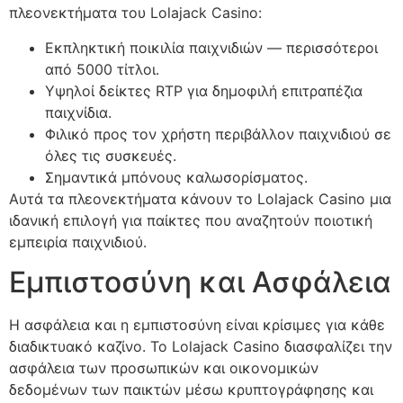
πλεονεκτήματα του Lolajack Casino:
Εκπληκτική ποικιλία παιχνιδιών — περισσότεροι
από 5000 τίτλοι.
Υψηλοί δείκτες RTP για δημοφιλή επιτραπέζια
παιχνίδια.
Φιλικό προς τον χρήστη περιβάλλον παιχνιδιού σε
όλες τις συσκευές.
Σημαντικά μπόνους καλωσορίσματος.
Αυτά τα πλεονεκτήματα κάνουν το Lolajack Casino μια
ιδανική επιλογή για παίκτες που αναζητούν ποιοτική
εμπειρία παιχνιδιού.
Εμπιστοσύνη και Ασφάλεια
Η ασφάλεια και η εμπιστοσύνη είναι κρίσιμες για κάθε
διαδικτυακό καζίνο. Το Lolajack Casino διασφαλίζει την
ασφάλεια των προσωπικών και οικονομικών
δεδομένων των παικτών μέσω κρυπτογράφησης και